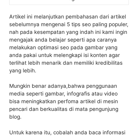
Artikel ini melanjutkan pembahasan dari artikel
sebelumnya mengenai 5 tips seo paling populer,
nah pada kesempatan yang indah ini kami ingin
mengajak anda belajar seperti apa caranya
melakukan optimasi seo pada gambar yang
anda pakai untuk melengkapi isi konten agar
terlihat lebih menarik dan memiliki kredibilitas
yang lebih.
Mungkin benar adanya,bahwa penggunaan
media seperti gambar, infografis atau video
bisa meningkatkan perfoma artikel di mesin
pencari dan berkualitas di mata pengunjung
blog.
Untuk karena itu, cobalah anda baca informasi