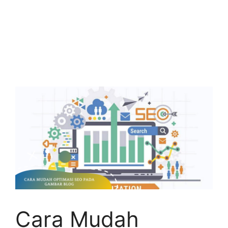
Cara Mudah