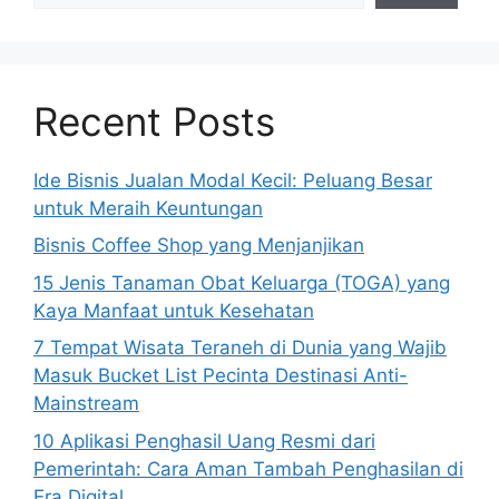
Recent Posts
Ide Bisnis Jualan Modal Kecil: Peluang Besar
untuk Meraih Keuntungan
Bisnis Coffee Shop yang Menjanjikan
15 Jenis Tanaman Obat Keluarga (TOGA) yang
Kaya Manfaat untuk Kesehatan
7 Tempat Wisata Teraneh di Dunia yang Wajib
Masuk Bucket List Pecinta Destinasi Anti-
Mainstream
10 Aplikasi Penghasil Uang Resmi dari
Pemerintah: Cara Aman Tambah Penghasilan di
Era Digital