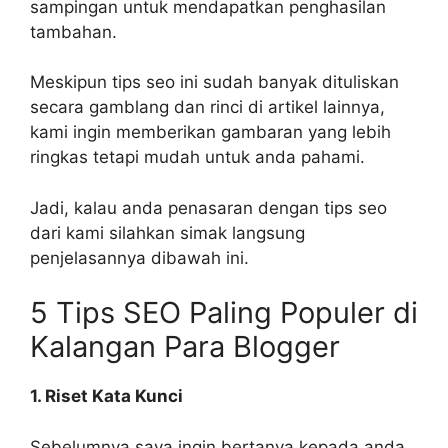
sampingan untuk mendapatkan penghasilan
tambahan.
Meskipun tips seo ini sudah banyak dituliskan
secara gamblang dan rinci di artikel lainnya,
kami ingin memberikan gambaran yang lebih
ringkas tetapi mudah untuk anda pahami.
Jadi, kalau anda penasaran dengan tips seo
dari kami silahkan simak langsung
penjelasannya dibawah ini.
5 Tips SEO Paling Populer di
Kalangan Para Blogger
1. Riset Kata Kunci
Sebelumnya saya ingin bertanya kepada anda,