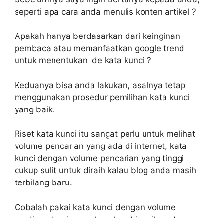
seperti apa cara anda menulis konten artikel ?
Apakah hanya berdasarkan dari keinginan
pembaca atau memanfaatkan google trend
untuk menentukan ide kata kunci ?
Keduanya bisa anda lakukan, asalnya tetap
menggunakan prosedur pemilihan kata kunci
yang baik.
Riset kata kunci itu sangat perlu untuk melihat
volume pencarian yang ada di internet, kata
kunci dengan volume pencarian yang tinggi
cukup sulit untuk diraih kalau blog anda masih
terbilang baru.
Cobalah pakai kata kunci dengan volume