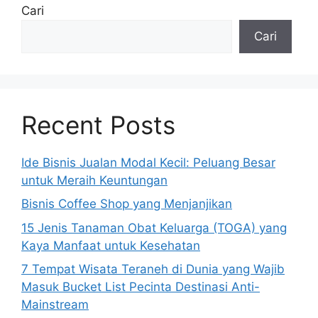
Cari
Cari
Recent Posts
Ide Bisnis Jualan Modal Kecil: Peluang Besar
untuk Meraih Keuntungan
Bisnis Coffee Shop yang Menjanjikan
15 Jenis Tanaman Obat Keluarga (TOGA) yang
Kaya Manfaat untuk Kesehatan
7 Tempat Wisata Teraneh di Dunia yang Wajib
Masuk Bucket List Pecinta Destinasi Anti-
Mainstream