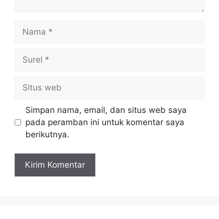
Nama
Surel
Situs
web
Simpan nama, email, dan situs web saya
pada peramban ini untuk komentar saya
berikutnya.