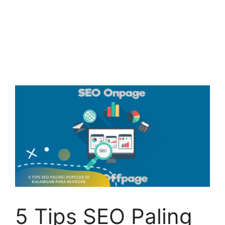
5 Tips SEO Paling