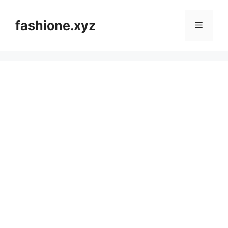
Langsung
ke
fashione.xyz
Menu
isi