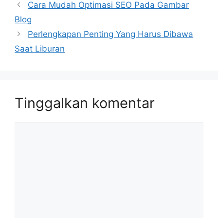
Cara Mudah Optimasi SEO Pada Gambar
Blog
Perlengkapan Penting Yang Harus Dibawa
Saat Liburan
Tinggalkan komentar
Komentar