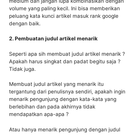
medium dan jangan lupa kombinasikan dengan
volume yang paling kecil. Ini bisa memberikan
peluang kata kunci artikel masuk rank google
dengan baik.
2. Pembuatan judul artikel menarik
Seperti apa sih membuat judul artikel menarik ?
Apakah harus singkat dan padat begitu saja ?
Tidak juga.
Membuat judul artikel yang menarik itu
tergantung dari penulisnya sendiri, apakah ingin
menarik pengunjung dengan kata-kata yang
berlebihan dan pada akhirnya tidak
mendapatkan apa-apa ?
Atau hanya menarik pengunjung dengan judul