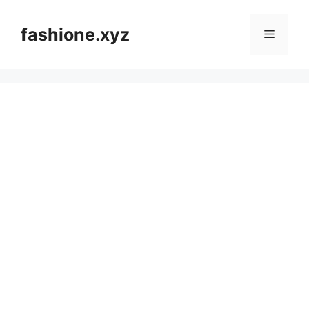
Langsung
ke
fashione.xyz
Menu
isi