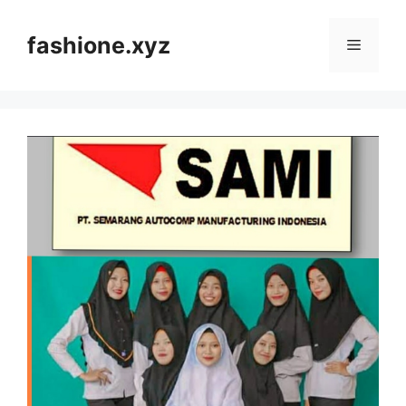
Langsung
ke
fashione.xyz
Menu
isi