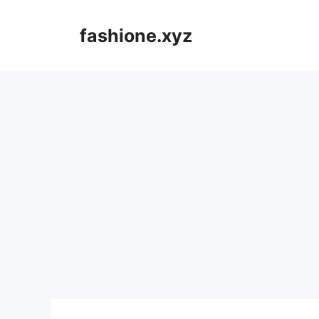
Langsung
ke
fashione.xyz
isi