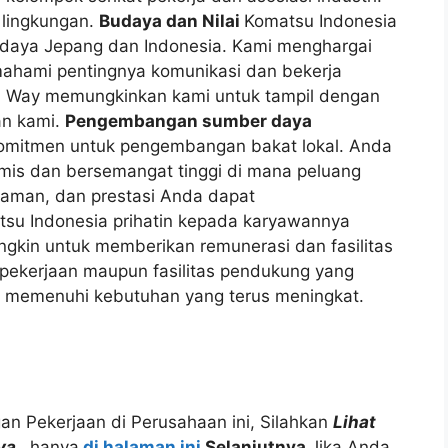
 lingkungan.
Budaya dan Nilai
Komatsu Indonesia
daya Jepang dan Indonesia. Kami menghargai
emahami pentingnya komunikasi dan bekerja
u Way memungkinkan kami untuk tampil dengan
an kami.
Pengembangan sumber daya
omitmen untuk pengembangan bakat lokal. Anda
is dan bersemangat tinggi di mana peluang
laman, dan prestasi Anda dapat
su Indonesia prihatin kepada karyawannya
gkin untuk memberikan remunerasi dan fasilitas
 pekerjaan maupun fasilitas pendukung yang
tuk memenuhi kebutuhan yang terus meningkat.
 Pekerjaan di Perusahaan ini, Silahkan
Lihat
a..
hanya
di halaman ini
Selanjutnya
Jika Anda